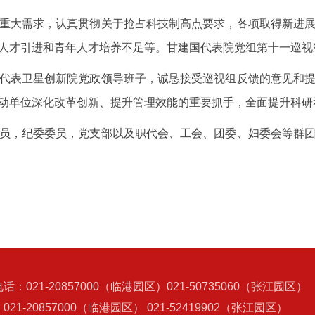
重大需求，认真贯彻关于抢占科技制高点要求，各项取得新进
人才引进和青年人才培养不足等。甘建国代表院党组第十一巡视
代表卫星创新院党政领导班子，诚恳接受巡视组反馈的意见和
动单位深化改革创新、提升管理效能的重要抓手，全面提升科研
员，纪委委员，党支部以及职代会、工会、团委、妇委会等群
话：021-20857000（临港园区）021-50735060（张江园区）
021-20857000（临港园区） 021-52419902（张江园区）